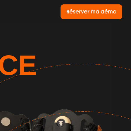
Réserver ma démo
CE 