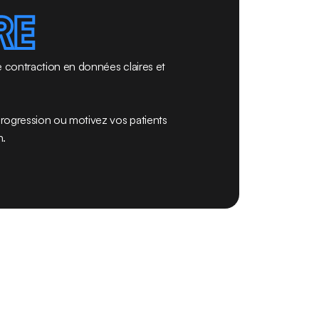
RE
 contraction en données claires et 
progression ou motivez vos patients 
n.