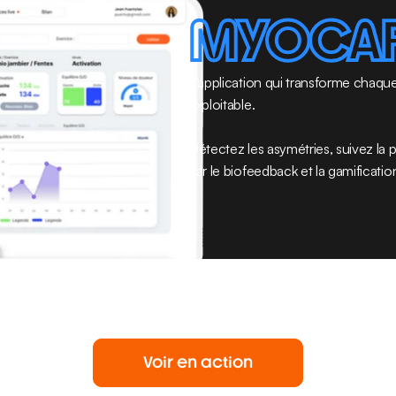
MYOCA
L’application qui transforme chaque
exploitable. 
Détectez les asymétries, suivez la 
par le biofeedback et la gamificatio
Voir en action