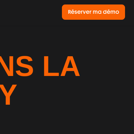
Réserver ma démo
S LA 
Y