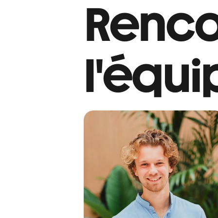
Renco
l'équi